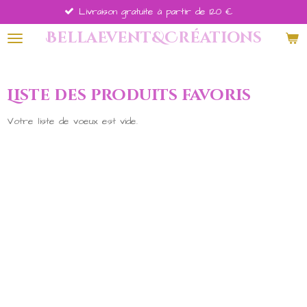
Livraison gratuite à partir de 120 €
Passer
au
BellaEvent&Créations
contenu
principal
Liste des produits favoris
Votre liste de voeux est vide.